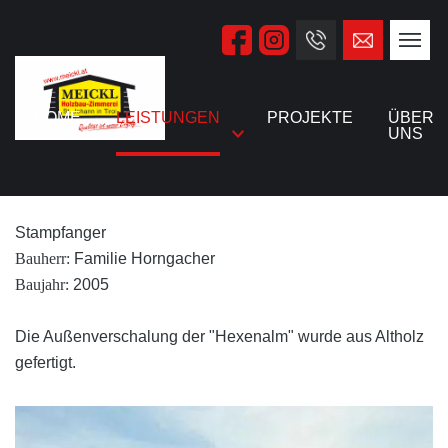
HOME
LEISTUNGEN
PROJEKTE
ÜBER
HEXENALM
UNS
SÖLL
Stampfanger
Bauherr:
Familie Horngacher
Baujahr:
2005
Die Außenverschalung der "Hexenalm" wurde aus Altholz
gefertigt.